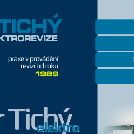
 Tichý
elektro