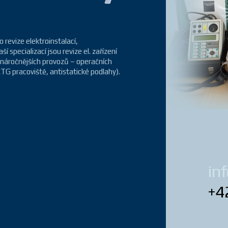
 revize elektroinstalací,
 specializací jsou revize el. zařízení
ejnáročnějších provozů – operačních
 RTG pracoviště, antistatické podlahy).
inf
+4